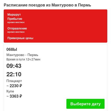
Расписание поездов из Мантурово в Пермь
Маршрут
Прибытие
время местное
Отправление
время местное
Примерные цены
068Ы
Мантурово - Пермь
Время в пути 12ч 27мин
09:43
22:10
Плацкарт
~
2230 ₽
Купе
~
3363 ₽
Выберите дату