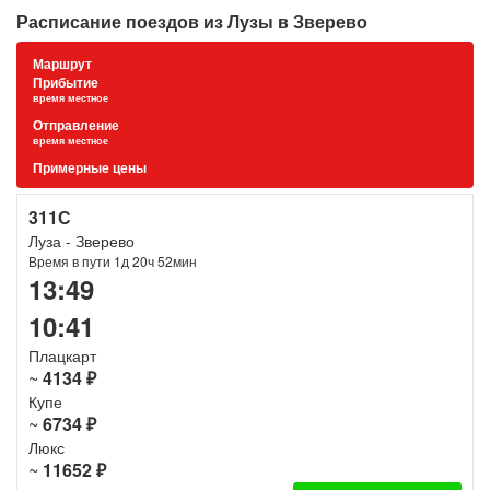
Расписание поездов из Лузы в Зверево
Маршрут
Прибытие
время местное
Отправление
время местное
Примерные цены
311С
Луза - Зверево
Время в пути 1д 20ч 52мин
13:49
10:41
Плацкарт
~
4134 ₽
Купе
~
6734 ₽
Люкс
~
11652 ₽