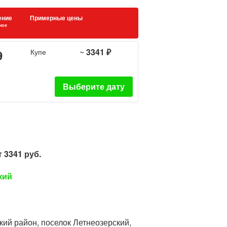
ение
Примерные цены
ное
~
3341 ₽
9
Купе
Выберите дату
 3341 руб.
кий
кий район, поселок Летнеозерский,