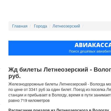
Главная
Города
Летнеозерский
АВИАКАСС
Поиск дешёвых авиабил
Жд билеты Летнеозерский - Вологд
руб.
Железнодорожные билеты Летнеозерский - Вологда мож
по цене от 3341 руб за один билет. Поезд из поселка Л
станции и прибывает в Вологду, время в пути занимает
равно 719 километров
Расписание поездов из Летнеозерского в Вологду