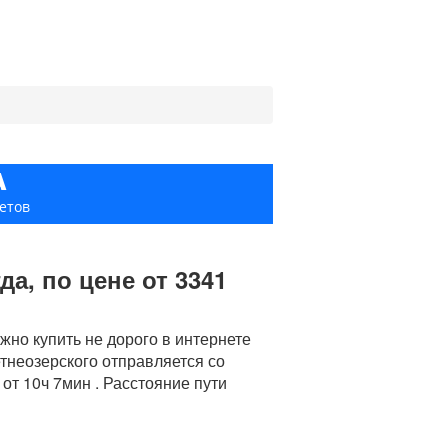
А
етов
а, по цене от 3341
но купить не дорого в интернете
етнеозерского отправляется со
 от 10ч 7мин . Расстояние пути