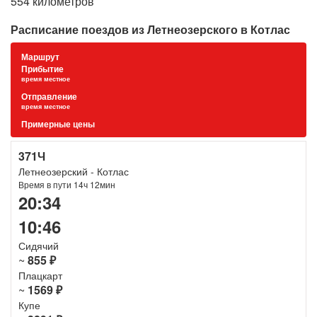
554 километров
Расписание поездов из Летнеозерского в Котлас
Маршрут
Прибытие
время местное
Отправление
время местное
Примерные цены
371Ч
Летнеозерский - Котлас
Время в пути 14ч 12мин
20:34
10:46
Сидячий
~
855 ₽
Плацкарт
~
1569 ₽
Купе