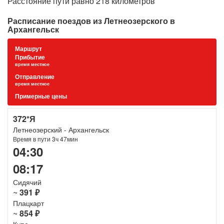
Расстояние пути равно 218 километров
Расписание поездов из Летнеозерского в
Архангельск
Маршрут
Прибытие
время местное
Отправление
время местное
Примерные цены
372*Я
Летнеозерский - Архангельск
Время в пути 3ч 47мин
04:30
08:17
Сидячий
~
391 ₽
Плацкарт
~
854 ₽