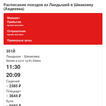
Расписание поездов из Ландышей в Шмаковку
(Авдеевка)
Маршрут
Прибытие
время местное
Отправление
время местное
Примерные цены
351Й
Ландыши - Шмаковка
Время в пути 1д 8ч 39мин
11:30
20:09
Сидячий
~
2385 ₽
Плацкарт
~
3644 ₽
Купе
~
5693 ₽