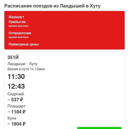
Расписание поездов из Ландышей в Хуту
Маршрут
Прибытие
время местное
Отправление
время местное
Примерные цены
351Й
Ландыши - Хуту
Время в пути 1ч 13мин
11:30
12:43
Сидячий
~
537 ₽
Плацкарт
~
1184 ₽
Купе
~
1604 ₽