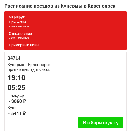
Расписание поездов из Кунермы в Красноярск
Маршрут
Прибытие
время местное
Отправление
время местное
Примерные цены
347Ы
Кунерма - Красноярск
Время в пути 1д 10ч 15мин
19:10
05:25
Плацкарт
~
3060 ₽
Купе
~
5411 ₽
Выберите дату