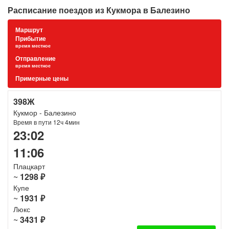
Расписание поездов из Кукмора в Балезино
Маршрут
Прибытие
время местное
Отправление
время местное
Примерные цены
398Ж
Кукмор - Балезино
Время в пути 12ч 4мин
23:02
11:06
Плацкарт
~
1298 ₽
Купе
~
1931 ₽
Люкс
~
3431 ₽