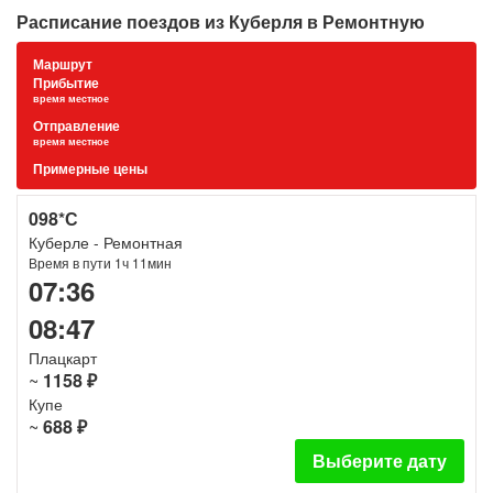
Расписание поездов из Куберля в Ремонтную
Маршрут
Прибытие
время местное
Отправление
время местное
Примерные цены
098*С
Куберле - Ремонтная
Время в пути 1ч 11мин
07:36
08:47
Плацкарт
~
1158 ₽
Купе
~
688 ₽
Выберите дату