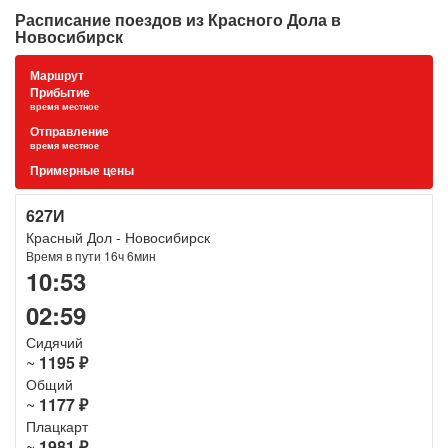
Расписание поездов из Красного Дола в
Новосибирск
Маршрут
Прибытие
время местное
Отправление
время местное
Примерные цены
627И
Красный Дол - Новосибирск
Время в пути 16ч 6мин
10:53
02:59
Сидячий
~
1195 ₽
Общий
~
1177 ₽
Плацкарт
~
1981 ₽