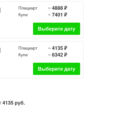
~
4888 ₽
1
Плацкарт
~
7401 ₽
Купе
Выберите дату
~
4135 ₽
1
Плацкарт
~
6342 ₽
Купе
Выберите дату
 4135 руб.