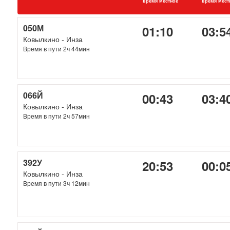
время местное
время мест
050М
01:10
03:5
Ковылкино - Инза
Время в пути 2ч 44мин
066Й
00:43
03:4
Ковылкино - Инза
Время в пути 2ч 57мин
392У
20:53
00:0
Ковылкино - Инза
Время в пути 3ч 12мин