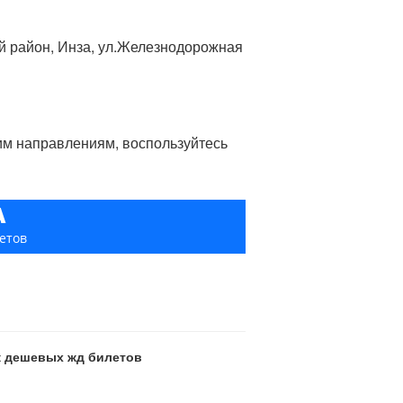
ий район, Инза, ул.Железнодорожная
гим направлениям, воспользуйтесь
А
етов
ск дешевых жд билетов