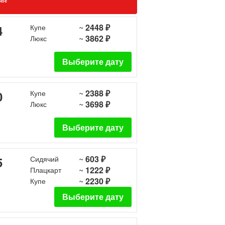
ное
~
2448 ₽
4
Купе
~
3862 ₽
Люкс
Выберите дату
~
2388 ₽
0
Купе
~
3698 ₽
Люкс
Выберите дату
~
603 ₽
5
Сидячий
~
1222 ₽
Плацкарт
~
2230 ₽
Купе
Выберите дату