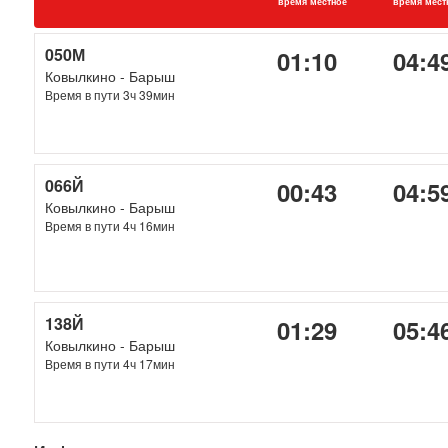
время местное
время мест
050М
01:10
04:4
Ковылкино - Барыш
Время в пути 3ч 39мин
066Й
00:43
04:5
Ковылкино - Барыш
Время в пути 4ч 16мин
138Й
01:29
05:4
Ковылкино - Барыш
Время в пути 4ч 17мин