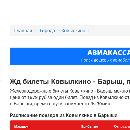
Главная
Города
Ковылкино
АВИАКАСС
Поиск дешёвых авиабил
Жд билеты Ковылкино - Барыш, по
Железнодорожные билеты Ковылкино - Барыш можно ку
цене от 1979 руб за один билет. Поезд из Ковылкино о
в Барыши, время в пути занимает от 3ч 39мин .
Расписание поездов из Ковылкино в Барыши
Маршрут
Прибытие
Отправл