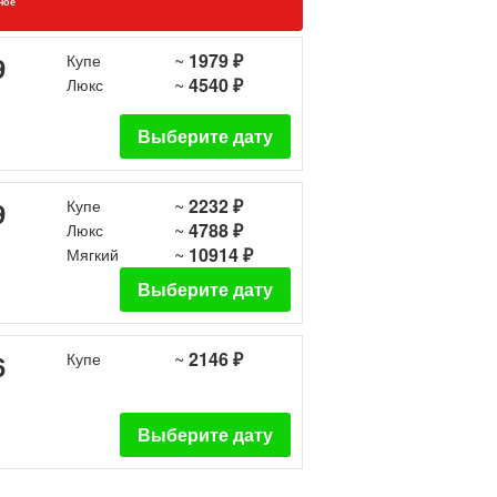
ное
~
1979 ₽
9
Купе
~
4540 ₽
Люкс
Выберите дату
~
2232 ₽
9
Купе
~
4788 ₽
Люкс
~
10914 ₽
Мягкий
Выберите дату
~
2146 ₽
6
Купе
Выберите дату