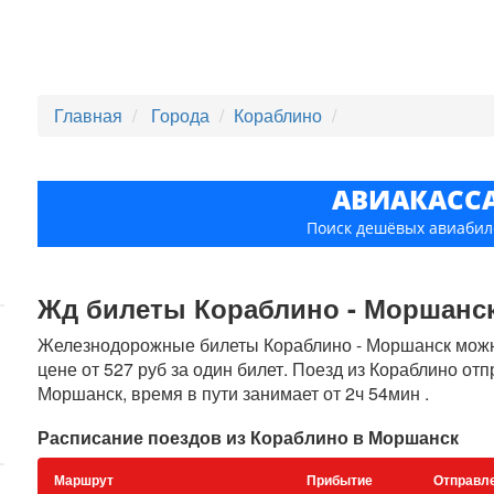
Главная
Города
Кораблино
АВИАКАСС
Поиск дешёвых авиабил
Жд билеты Кораблино - Моршанск,
Железнодорожные билеты Кораблино - Моршанск можно
цене от 527 руб за один билет. Поезд из Кораблино от
Моршанск, время в пути занимает от 2ч 54мин .
Расписание поездов из Кораблино в Моршанск
Маршрут
Прибытие
Отправл