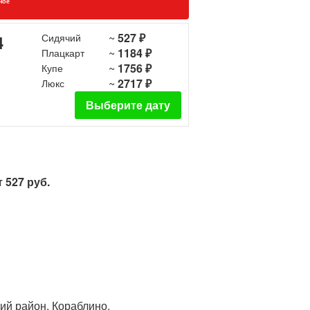
ное
~
527 ₽
4
Сидячий
~
1184 ₽
Плацкарт
~
1756 ₽
Купе
~
2717 ₽
Люкс
Выберите дату
 527 руб.
кий район, Кораблино,