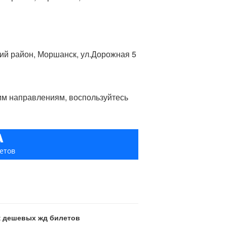
кий район, Моршанск, ул.Дорожная 5
гим направлениям, воспользуйтесь
А
етов
ск дешевых жд билетов