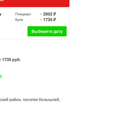
ное
~
2002 ₽
7
Плацкарт
~
1735 ₽
Купе
Выберите дату
 1735 руб.
й
йский район, поселок Колышлей,