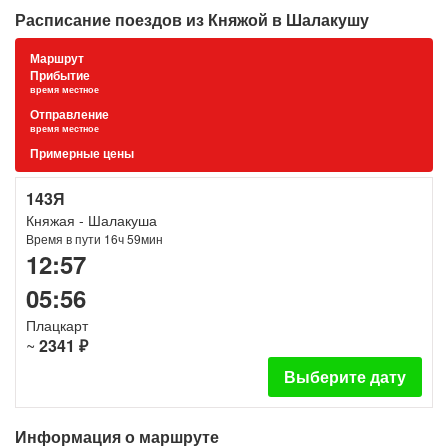
Расписание поездов из Княжой в Шалакушу
Маршрут
Прибытие
время местное
Отправление
время местное
Примерные цены
143Я
Княжая - Шалакуша
Время в пути 16ч 59мин
12:57
05:56
Плацкарт
~
2341 ₽
Выберите дату
Информация о маршруте