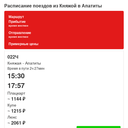
Расписание поездов из Княжой в Апатиты
Маршрут
Прибытие
время местное
Отправление
время местное
Примерные цены
022Ч
Княжая - Апатиты
Время в пути 2ч 27мин
15:30
17:57
Плацкарт
~
1144 ₽
Купе
~
1215 ₽
Люкс
~
2061 ₽