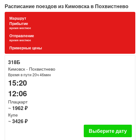
Расписание поездов из Кимовска в Похвистнево
Маршрут
Прибытие
время местное
Отправление
время местное
Примерные цены
318Б
Кимовск - Похвистнево
Время в пути 20ч 46мин
15:20
12:06
Плацкарт
~
1962 ₽
Купе
~
3426 ₽
Выберите дату