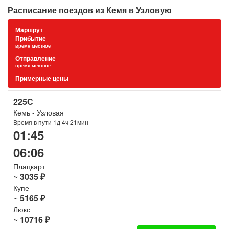
Расписание поездов из Кемя в Узловую
Маршрут
Прибытие
время местное
Отправление
время местное
Примерные цены
225С
Кемь - Узловая
Время в пути 1д 4ч 21мин
01:45
06:06
Плацкарт
~
3035 ₽
Купе
~
5165 ₽
Люкс
~
10716 ₽