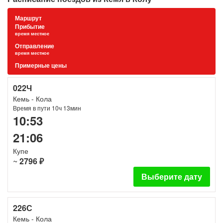
Маршрут
Прибытие
время местное
Отправление
время местное
Примерные цены
022Ч
Кемь - Кола
Время в пути 10ч 13мин
10:53
21:06
Купе
~
2796 ₽
Выберите дату
226С
Кемь - Кола