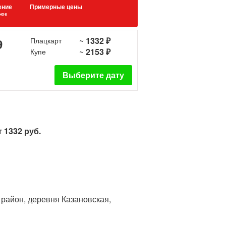
ение
Примерные цены
ное
~
1332 ₽
9
Плацкарт
~
2153 ₽
Купе
Выберите дату
 1332 руб.
 район, деревня Казановская,