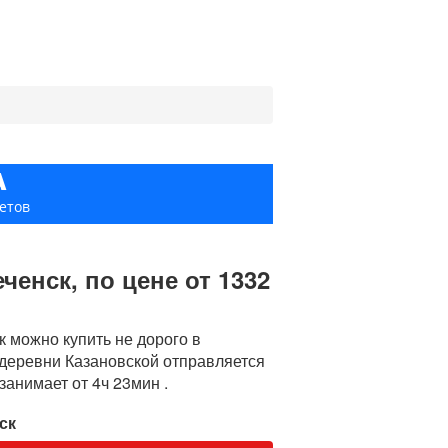
А
етов
енск, по цене от 1332
 можно купить не дорого в
з деревни Казановской отправляется
занимает от 4ч 23мин .
ск