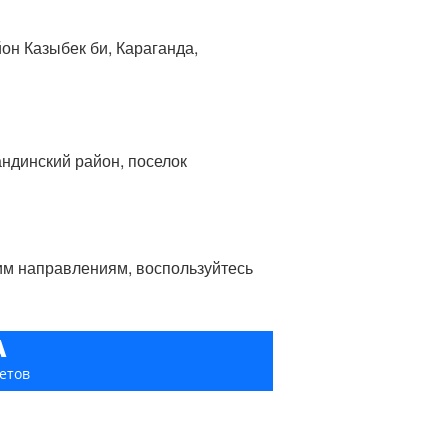
йон Казыбек би, Караганда,
андинский район, поселок
гим направлениям, воспользуйтесь
А
етов