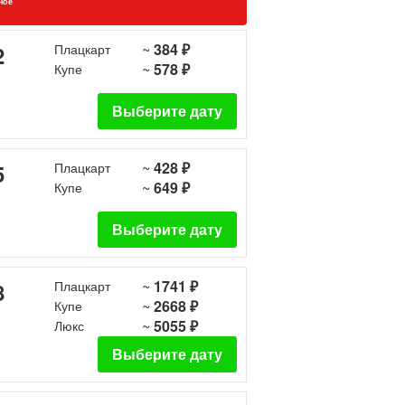
ное
~
384 ₽
2
Плацкарт
~
578 ₽
Купе
Выберите дату
~
428 ₽
5
Плацкарт
~
649 ₽
Купе
Выберите дату
~
1741 ₽
8
Плацкарт
~
2668 ₽
Купе
~
5055 ₽
Люкс
Выберите дату