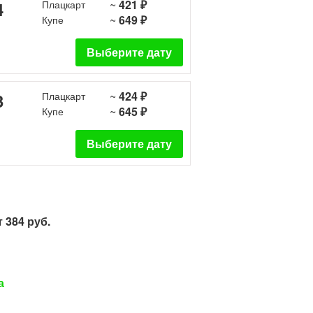
~
421 ₽
4
Плацкарт
~
649 ₽
Купе
Выберите дату
~
424 ₽
3
Плацкарт
~
645 ₽
Купе
Выберите дату
 384 руб.
а