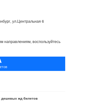
инбург, ул.Центральная 6
гим направлениям, воспользуйтесь
А
етов
ск дешевых жд билетов