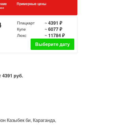
ение
Примерные цены
ное
~
4391 ₽
4
Плацкарт
~
6077 ₽
Купе
~
11784 ₽
Люкс
Выберите дату
 4391 руб.
йон Казыбек би, Караганда,