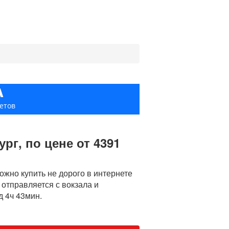
А
етов
рг, по цене от 4391
жно купить не дорого в интернете
 отправляется с вокзала и
д 4ч 43мин.