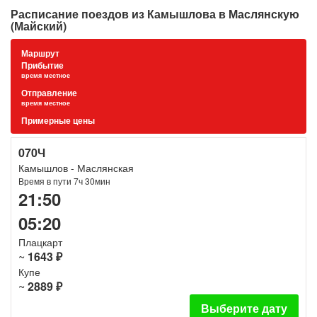
Расписание поездов из Камышлова в Маслянскую
(Майский)
Маршрут
Прибытие
время местное
Отправление
время местное
Примерные цены
070Ч
Камышлов - Маслянская
Время в пути 7ч 30мин
21:50
05:20
Плацкарт
~
1643 ₽
Купе
~
2889 ₽
Выберите дату