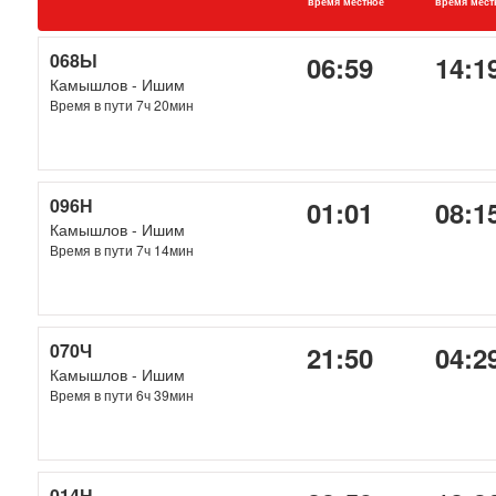
время местное
время мест
068Ы
06:59
14:1
Камышлов - Ишим
Время в пути 7ч 20мин
096Н
01:01
08:1
Камышлов - Ишим
Время в пути 7ч 14мин
070Ч
21:50
04:2
Камышлов - Ишим
Время в пути 6ч 39мин
014Н