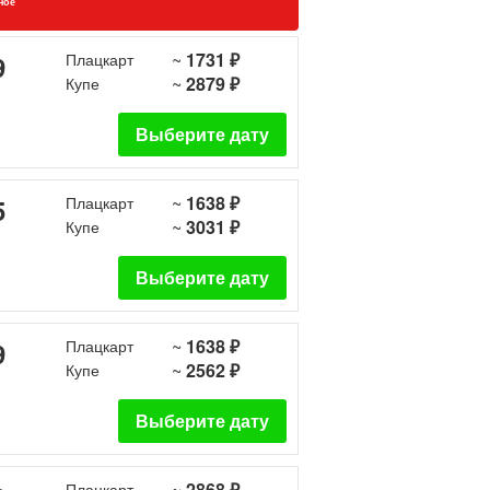
ное
~
1731 ₽
9
Плацкарт
~
2879 ₽
Купе
Выберите дату
~
1638 ₽
5
Плацкарт
~
3031 ₽
Купе
Выберите дату
~
1638 ₽
9
Плацкарт
~
2562 ₽
Купе
Выберите дату
~
2868 ₽
Плацкарт