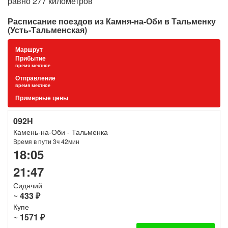
равно 277 километров
Расписание поездов из Камня-на-Оби в Тальменку
(Усть-Тальменская)
Маршрут
Прибытие
время местное
Отправление
время местное
Примерные цены
092Н
Камень-на-Оби - Тальменка
Время в пути 3ч 42мин
18:05
21:47
Сидячий
~
433 ₽
Купе
~
1571 ₽