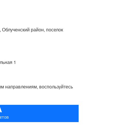
, Облученский район, поселок
альная 1
гим направлениям, воспользуйтесь
А
етов