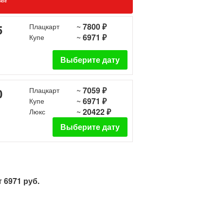
ное
~
7800 ₽
5
Плацкарт
~
6971 ₽
Купе
Выберите дату
~
7059 ₽
0
Плацкарт
~
6971 ₽
Купе
~
20422 ₽
Люкс
Выберите дату
 6971 руб.