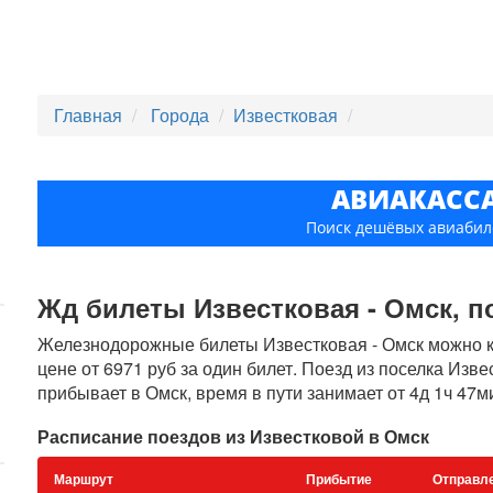
Главная
Города
Известковая
АВИАКАСС
Поиск дешёвых авиабил
Жд билеты Известковая - Омск, по
Железнодорожные билеты Известковая - Омск можно ку
цене от 6971 руб за один билет. Поезд из поселка Изв
прибывает в Омск, время в пути занимает от 4д 1ч 47м
Расписание поездов из Известковой в Омск
Маршрут
Прибытие
Отправл