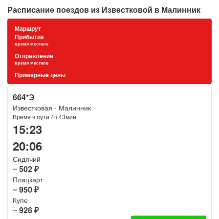
Расписание поездов из Известковой в Малинник
Маршрут
Прибытие
время местное
Отправление
время местное
Примерные цены
664*Э
Известковая - Малинник
Время в пути 4ч 43мин
15:23
20:06
Сидячий
~
502 ₽
Плацкарт
~
950 ₽
Купе
~
926 ₽