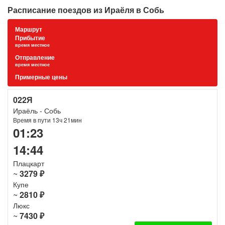
Расписание поездов из Ираёля в Собь
Маршрут
Прибытие
время местное
Отправление
время местное
Примерные цены
022Я
Ираёль - Собь
Время в пути 13ч 21мин
01:23
14:44
Плацкарт
~
3279 ₽
Купе
~
2810 ₽
Люкс
~
7430 ₽