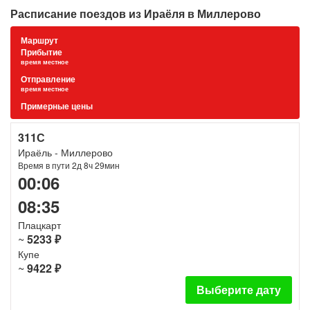
Расписание поездов из Ираёля в Миллерово
Маршрут
Прибытие
время местное
Отправление
время местное
Примерные цены
311С
Ираёль - Миллерово
Время в пути 2д 8ч 29мин
00:06
08:35
Плацкарт
~
5233 ₽
Купе
~
9422 ₽
Выберите дату