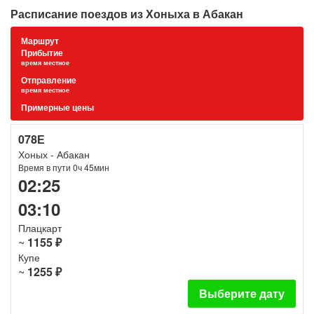
Расписание поездов из Хоныха в Абакан
Маршрут
Прибытие
время местное
Отправление
время местное
Примерные цены
078Е
Хоных - Абакан
Время в пути 0ч 45мин
02:25
03:10
Плацкарт
~
1155 ₽
Купе
~
1255 ₽
Выберите дату