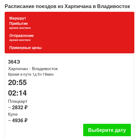
Расписание поездов из Харпичана в Владивосток
Маршрут
Прибытие
время местное
Отправление
время местное
Примерные цены
364Э
Харпичан - Владивосток
Время в пути 1д 5ч 19мин
20:55
02:14
Плацкарт
~
2832 ₽
Купе
~
4936 ₽
Выберите дату