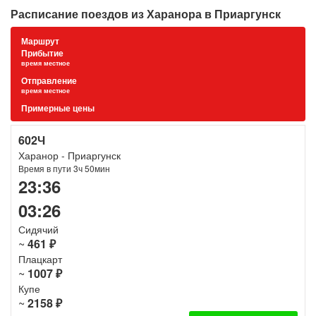
Расписание поездов из Харанора в Приаргунск
Маршрут
Прибытие
время местное
Отправление
время местное
Примерные цены
602Ч
Харанор - Приаргунск
Время в пути 3ч 50мин
23:36
03:26
Сидячий
~
461 ₽
Плацкарт
~
1007 ₽
Купе
~
2158 ₽