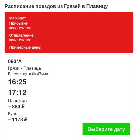
Расписание поездов из Грязей в Плавицу
Маршрут
Прибытие
время местное
Отправление
время местное
Примерные цены
090*А
Грязи - Плавица
Время в пути 0ч 47мин
16:25
17:12
Плацкарт
~
884 ₽
Купе
~
1173 ₽
Выберите дату