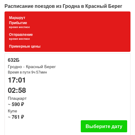
Расписание поездов из Гродна в Красный Берег
Маршрут
Прибытие
время местное
Отправление
время местное
Примерные цены
632Б
Гродно - Красный Берег
Время в пути 9ч 57мин
17:01
02:58
Плацкарт
~
590 ₽
Купе
~
761 ₽
Выберите дату