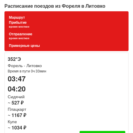
Расписание поездов из Фореля в Литовко
Маршрут
Прибытие
время местное
Отправление
время местное
Примерные цены
352*Э
Форель - Литовко
Время в пути 0ч 33мин
03:47
04:20
Сидячий
~
527 ₽
Плацкарт
~
1167 ₽
Купе
~
1034 ₽