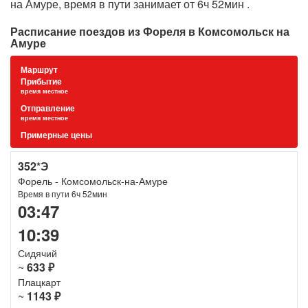
на Амуре, время в пути занимает от 6ч 52мин .
Расписание поездов из Фореля в Комсомольск на
Амуре
Маршрут
Прибытие
время местное
Отправление
время местное
Примерные цены
352*Э
Форель - Комсомольск-на-Амуре
Время в пути 6ч 52мин
03:47
10:39
Сидячий
~
633 ₽
Плацкарт
~
1143 ₽