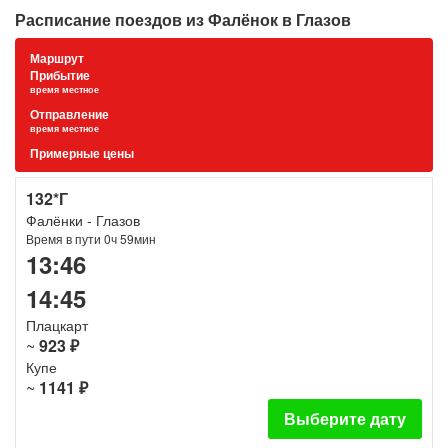
Расписание поездов из Фалёнок в Глазов
Маршрут
Прибытие
время местное
Отправление
время местное
Примерные цены
132*Г
Фалёнки - Глазов
Время в пути 0ч 59мин
13:46
14:45
Плацкарт
~
923 ₽
Купе
~
1141 ₽
Выберите дату