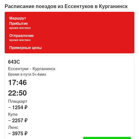
Расписание поездов из Ессентуков в Курганинск
Маршрут
Прибытие
время местное
Отправление
время местное
Примерные цены
643С
Ессентуки - Курганинск
Время в пути 5ч 4мин
17:46
22:50
Плацкарт
~
1254 ₽
Купе
~
2257 ₽
Люкс
~
3975 ₽