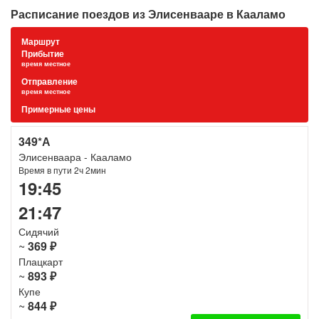
Расписание поездов из Элисенвааре в Кааламо
Маршрут
Прибытие
время местное
Отправление
время местное
Примерные цены
349*А
Элисенваара - Кааламо
Время в пути 2ч 2мин
19:45
21:47
Сидячий
~
369 ₽
Плацкарт
~
893 ₽
Купе
~
844 ₽