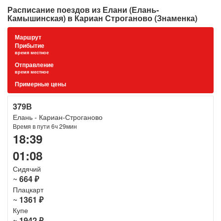
Расписание поездов из Елани (Елань-
Камышинская) в Кариан Строганово (Знаменка)
Маршрут
Прибытие
время местное
Отправление
время местное
Примерные цены
379В
Елань - Кариан-Строганово
Время в пути 6ч 29мин
18:39
01:08
Сидячий
~
664 ₽
Плацкарт
~
1361 ₽
Купе
~
1942 ₽