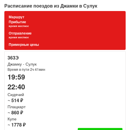
Расписание поездов из Джамки в Сулук
Маршрут
Прибытие
время местное
Отправление
время местное
Примерные цены
363Э
Джамку - Сулук
Время в пути 2ч 41мин
19:59
22:40
Сидячий
~
514 ₽
Плацкарт
~
860 ₽
Купе
~
1778 ₽