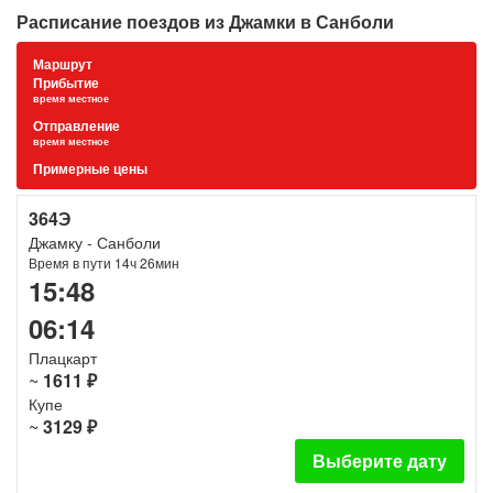
Расписание поездов из Джамки в Санболи
Маршрут
Прибытие
время местное
Отправление
время местное
Примерные цены
364Э
Джамку - Санболи
Время в пути 14ч 26мин
15:48
06:14
Плацкарт
~
1611 ₽
Купе
~
3129 ₽
Выберите дату