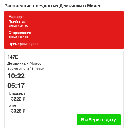
Расписание поездов из Демьянки в Миасс
Маршрут
Прибытие
время местное
Отправление
время местное
Примерные цены
147Е
Демьянка - Миасс
Время в пути 18ч 55мин
10:22
05:17
Плацкарт
~
3222 ₽
Купе
~
3326 ₽
Выберите дату