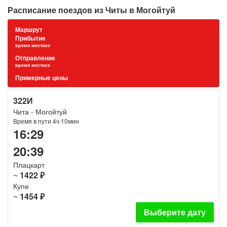
Расписание поездов из Читы в Могойтуй
Маршрут
Прибытие
время местное
Отправление
время местное
Примерные цены
322И
Чита - Могойтуй
Время в пути 4ч 10мин
16:29
20:39
Плацкарт
~
1422 ₽
Купе
~
1454 ₽
Выберите дату