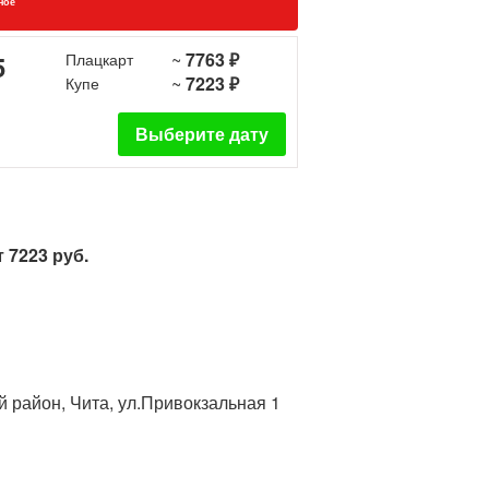
ное
~
7763 ₽
5
Плацкарт
~
7223 ₽
Купе
Выберите дату
 7223 руб.
й район, Чита, ул.Привокзальная 1