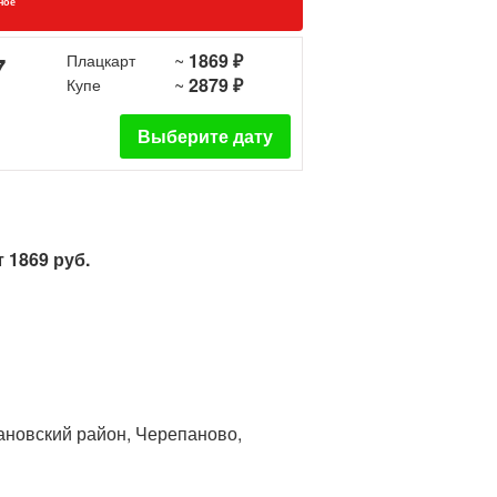
ное
~
1869 ₽
7
Плацкарт
~
2879 ₽
Купе
Выберите дату
 1869 руб.
ановский район, Черепаново,