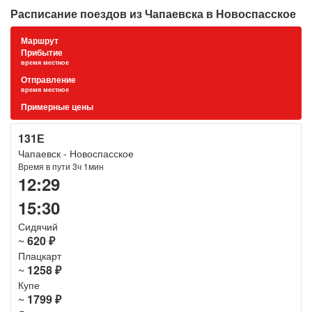
Расписание поездов из Чапаевска в Новоспасское
Маршрут
Прибытие
время местное
Отправление
время местное
Примерные цены
131Е
Чапаевск - Новоспасское
Время в пути 3ч 1мин
12:29
15:30
Сидячий
~
620 ₽
Плацкарт
~
1258 ₽
Купе
~
1799 ₽