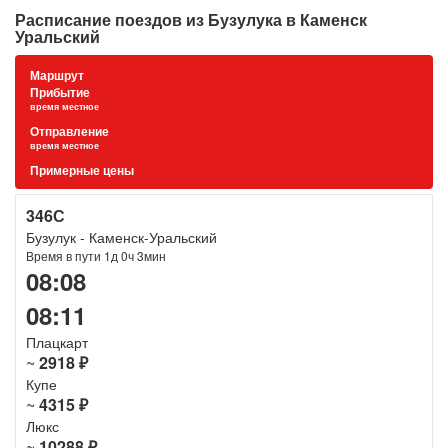
Расписание поездов из Бузулука в Каменск
Уральский
Маршрут
Прибытие
время местное
Отправление
время местное
Примерные цены
346С
Бузулук - Каменск-Уральский
Время в пути 1д 0ч 3мин
08:08
08:11
Плацкарт
~
2918 ₽
Купе
~
4315 ₽
Люкс
~
10288 ₽